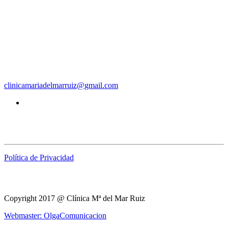
Clínica Mª del Mar Ruiz | Podología
clinicamariadelmarruiz
@
gmail.com
Aviso Legal
Política de Privacidad
Copyright 2017 @ Clínica Mª del Mar Ruiz
Webmaster: OlgaComunicacion