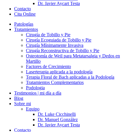
Dr. Javier Aycart Testa
Contacto
Cita Online
Patologías
Tratamientos
Cirugía de Tobillo y Pie
Cirugía Ecoguiada de Tobillo y Pie
Cirugía Mínimamente Invasiva
Cirugía Reconstructiva de Tobillo y Pie
Osteotomía de Weil para Metatarsalgia y Dedos en
Martillo
Factores de Crecimiento
Laserterapia aplicada a la podología
Terapia Floral de Bach aplicadas a la Podología
Tratamientos Complementarios
Podologia
Testimonios | mi día a día
Blog
Sobre mi
Equipo
Dr. Luke Cicchinelli
Dr. Manuel González
Dr. Javier Aycart Testa
Contacto