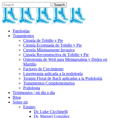
Patologías
Tratamientos
Cirugía de Tobillo y Pie
Cirugía Ecoguiada de Tobillo y Pie
Cirugía Mínimamente Invasiva
Cirugía Reconstructiva de Tobillo y Pie
Osteotomía de Weil para Metatarsalgia y Dedos en
Martillo
Factores de Crecimiento
Laserterapia aplicada a la podología
Terapia Floral de Bach aplicadas a la Podología
Tratamientos Complementarios
Podologia
Testimonios | mi día a día
Blog
Sobre mi
Equipo
Dr. Luke Cicchinelli
Dr. Manuel González