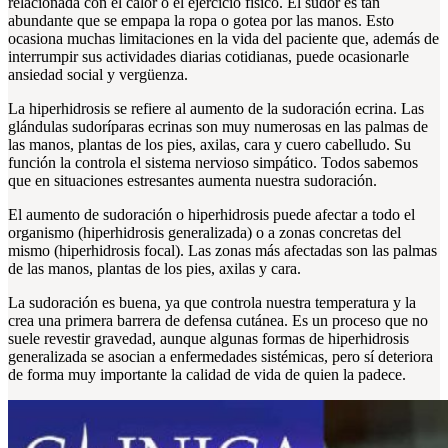
relacionada con el calor o el ejercicio físico. El sudor es tan
abundante que se empapa la ropa o gotea por las manos. Esto
ocasiona muchas limitaciones en la vida del paciente que, además de
interrumpir sus actividades diarias cotidianas, puede ocasionarle
ansiedad social y vergüenza.
La hiperhidrosis se refiere al aumento de la sudoración ecrina. Las
glándulas sudoríparas ecrinas son muy numerosas en las palmas de
las manos, plantas de los pies, axilas, cara y cuero cabelludo. Su
función la controla el sistema nervioso simpático. Todos sabemos
que en situaciones estresantes aumenta nuestra sudoración.
El aumento de sudoración o hiperhidrosis puede afectar a todo el
organismo (hiperhidrosis generalizada) o a zonas concretas del
mismo (hiperhidrosis focal). Las zonas más afectadas son las palmas
de las manos, plantas de los pies, axilas y cara.
La sudoración es buena, ya que controla nuestra temperatura y la
crea una primera barrera de defensa cutánea. Es un proceso que no
suele revestir gravedad, aunque algunas formas de hiperhidrosis
generalizada se asocian a enfermedades sistémicas, pero sí deteriora
de forma muy importante la calidad de vida de quien la padece.