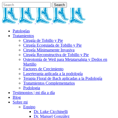
Patologías
Tratamientos
Cirugía de Tobillo y Pie
Cirugía Ecoguiada de Tobillo y Pie
Cirugía Mínimamente Invasiva
Cirugía Reconstructiva de Tobillo y Pie
Osteotomía de Weil para Metatarsalgia y Dedos en
Martillo
Factores de Crecimiento
Laserterapia aplicada a la podología
Terapia Floral de Bach aplicadas a la Podología
Tratamientos Complementarios
Podologia
Testimonios | mi día a día
Blog
Sobre mi
Equipo
Dr. Luke Cicchinelli
Dr. Manuel González