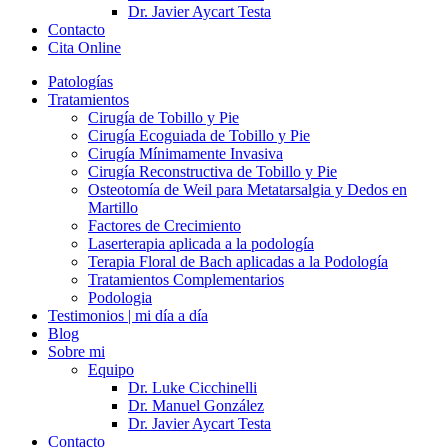
Dr. Javier Aycart Testa
Contacto
Cita Online
Patologías
Tratamientos
Cirugía de Tobillo y Pie
Cirugía Ecoguiada de Tobillo y Pie
Cirugía Mínimamente Invasiva
Cirugía Reconstructiva de Tobillo y Pie
Osteotomía de Weil para Metatarsalgia y Dedos en
Martillo
Factores de Crecimiento
Laserterapia aplicada a la podología
Terapia Floral de Bach aplicadas a la Podología
Tratamientos Complementarios
Podologia
Testimonios | mi día a día
Blog
Sobre mi
Equipo
Dr. Luke Cicchinelli
Dr. Manuel González
Dr. Javier Aycart Testa
Contacto