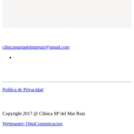
Clínica Mª del Mar Ruiz | Podología
clinicamariadelmarruiz
@
gmail.com
Aviso Legal
Política de Privacidad
Copyright 2017 @ Clínica Mª del Mar Ruiz
Webmaster: OlgaComunicacion
Síguenos y Comparte