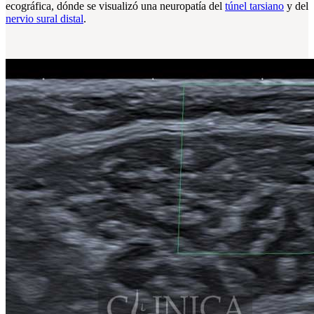
ecográfica, dónde se visualizó una neuropatía del
túnel tarsiano
y del
nervio sural distal
.