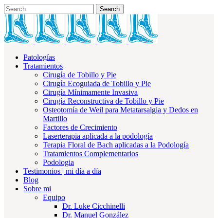
Patologías
Tratamientos
Cirugía de Tobillo y Pie
Cirugía Ecoguiada de Tobillo y Pie
Cirugía Mínimamente Invasiva
Cirugía Reconstructiva de Tobillo y Pie
Osteotomía de Weil para Metatarsalgia y Dedos en
Martillo
Factores de Crecimiento
Laserterapia aplicada a la podología
Terapia Floral de Bach aplicadas a la Podología
Tratamientos Complementarios
Podologia
Testimonios | mi día a día
Blog
Sobre mi
Equipo
Dr. Luke Cicchinelli
Dr. Manuel González