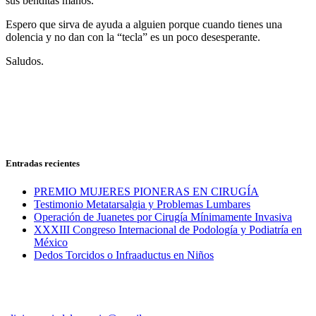
sus benditas manos.
Espero que sirva de ayuda a alguien porque cuando tienes una
dolencia y no dan con la “tecla” es un poco desesperante.
Saludos.
Entradas recientes
PREMIO MUJERES PIONERAS EN CIRUGÍA
Testimonio Metatarsalgia y Problemas Lumbares
Operación de Juanetes por Cirugía Mínimamente Invasiva
XXXIII Congreso Internacional de Podología y Podiatría en
México
Dedos Torcidos o Infraaductus en Niños
Clínica Mª del Mar Ruiz | Podología