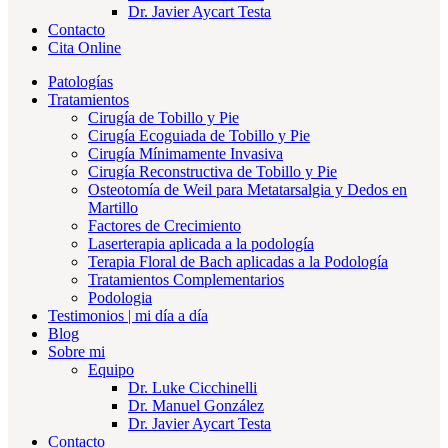
Dr. Javier Aycart Testa
Contacto
Cita Online
Patologías
Tratamientos
Cirugía de Tobillo y Pie
Cirugía Ecoguiada de Tobillo y Pie
Cirugía Mínimamente Invasiva
Cirugía Reconstructiva de Tobillo y Pie
Osteotomía de Weil para Metatarsalgia y Dedos en
Martillo
Factores de Crecimiento
Laserterapia aplicada a la podología
Terapia Floral de Bach aplicadas a la Podología
Tratamientos Complementarios
Podologia
Testimonios | mi día a día
Blog
Sobre mi
Equipo
Dr. Luke Cicchinelli
Dr. Manuel González
Dr. Javier Aycart Testa
Contacto