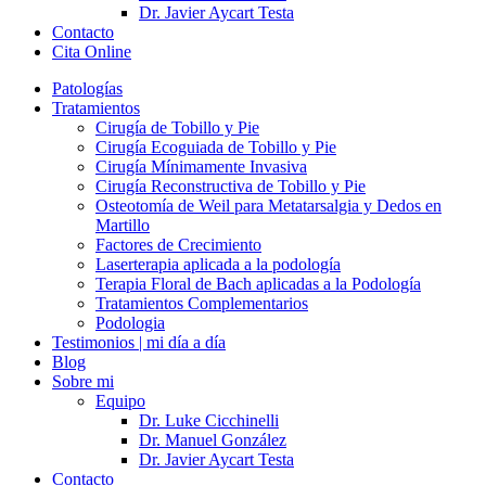
Dr. Javier Aycart Testa
Contacto
Cita Online
Patologías
Tratamientos
Cirugía de Tobillo y Pie
Cirugía Ecoguiada de Tobillo y Pie
Cirugía Mínimamente Invasiva
Cirugía Reconstructiva de Tobillo y Pie
Osteotomía de Weil para Metatarsalgia y Dedos en
Martillo
Factores de Crecimiento
Laserterapia aplicada a la podología
Terapia Floral de Bach aplicadas a la Podología
Tratamientos Complementarios
Podologia
Testimonios | mi día a día
Blog
Sobre mi
Equipo
Dr. Luke Cicchinelli
Dr. Manuel González
Dr. Javier Aycart Testa
Contacto