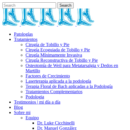
Patologías
Tratamientos
Cirugía de Tobillo y Pie
Cirugía Ecoguiada de Tobillo y Pie
Cirugía Mínimamente Invasiva
Cirugía Reconstructiva de Tobillo y Pie
Osteotomía de Weil para Metatarsalgia y Dedos en
Martillo
Factores de Crecimiento
Laserterapia aplicada a la podología
Terapia Floral de Bach aplicadas a la Podología
Tratamientos Complementarios
Podologia
Testimonios | mi día a día
Blog
Sobre mi
Equipo
Dr. Luke Cicchinelli
Dr. Manuel González