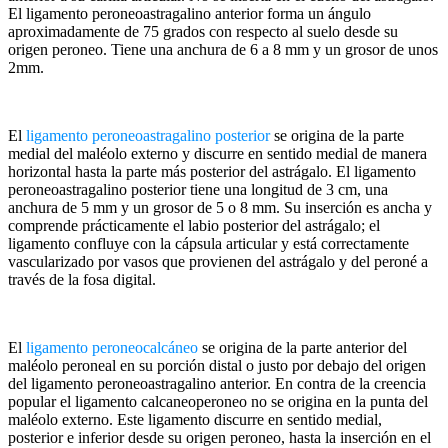
El ligamento peroneoastragalino anterior forma un ángulo
aproximadamente de 75 grados con respecto al suelo desde su
origen peroneo. Tiene una anchura de 6 a 8 mm y un grosor de unos
2mm.
El
ligamento peroneoastragalino posterior
se origina de la parte
medial del maléolo externo y discurre en sentido medial de manera
horizontal hasta la parte más posterior del astrágalo. El ligamento
peroneoastragalino posterior tiene una longitud de 3 cm, una
anchura de 5 mm y un grosor de 5 o 8 mm. Su inserción es ancha y
comprende prácticamente el labio posterior del astrágalo; el
ligamento confluye con la cápsula articular y está correctamente
vascularizado por vasos que provienen del astrágalo y del peroné a
través de la fosa digital.
El
ligamento peroneocalcáneo
se origina de la parte anterior del
maléolo peroneal en su porción distal o justo por debajo del origen
del ligamento peroneoastragalino anterior. En contra de la creencia
popular el ligamento calcaneoperoneo no se origina en la punta del
maléolo externo. Este ligamento discurre en sentido medial,
posterior e inferior desde su origen peroneo, hasta la inserción en el