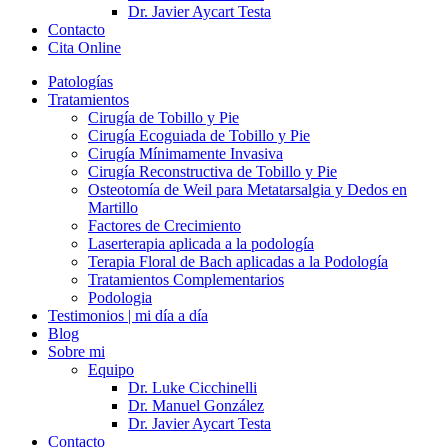
Dr. Javier Aycart Testa
Contacto
Cita Online
Patologías
Tratamientos
Cirugía de Tobillo y Pie
Cirugía Ecoguiada de Tobillo y Pie
Cirugía Mínimamente Invasiva
Cirugía Reconstructiva de Tobillo y Pie
Osteotomía de Weil para Metatarsalgia y Dedos en
Martillo
Factores de Crecimiento
Laserterapia aplicada a la podología
Terapia Floral de Bach aplicadas a la Podología
Tratamientos Complementarios
Podologia
Testimonios | mi día a día
Blog
Sobre mi
Equipo
Dr. Luke Cicchinelli
Dr. Manuel González
Dr. Javier Aycart Testa
Contacto