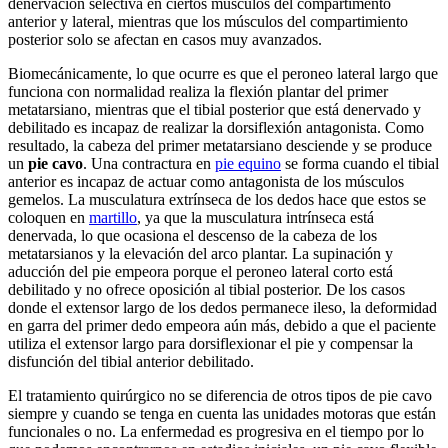
denervación selectiva en ciertos músculos del compartimento
anterior y lateral, mientras que los músculos del compartimiento
posterior solo se afectan en casos muy avanzados.
Biomecánicamente, lo que ocurre es que el peroneo lateral largo que
funciona con normalidad realiza la flexión plantar del primer
metatarsiano, mientras que el tibial posterior que está denervado y
debilitado es incapaz de realizar la dorsiflexión antagonista. Como
resultado, la cabeza del primer metatarsiano desciende y se produce
un
pie cavo
. Una contractura en
pie equino
se forma cuando el tibial
anterior es incapaz de actuar como antagonista de los músculos
gemelos. La musculatura extrínseca de los dedos hace que estos se
coloquen en
martillo
, ya que la musculatura intrínseca está
denervada, lo que ocasiona el descenso de la cabeza de los
metatarsianos y la elevación del arco plantar. La supinación y
aducción del pie empeora porque el peroneo lateral corto está
debilitado y no ofrece oposición al tibial posterior. De los casos
donde el extensor largo de los dedos permanece ileso, la deformidad
en garra del primer dedo empeora aún más, debido a que el paciente
utiliza el extensor largo para dorsiflexionar el pie y compensar la
disfunción del tibial anterior debilitado.
El tratamiento quirúrgico no se diferencia de otros tipos de pie cavo
siempre y cuando se tenga en cuenta las unidades motoras que están
funcionales o no. La enfermedad es progresiva en el tiempo por lo