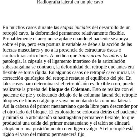
Radiografía lateral en un pie cavo
En muchos casos durante las
etapas iniciales
del desarrollo de un
retropié cavo, la deformidad permanece relativamente flexible.
Probablemente el arco no se aplane cuando el paciente se apoya
sobre el pie, pero esta postura invariable se debe a la acción de las
fuerzas musculares y no a la presencia de estructuras óseas o
contracturas articulares. A medida que
transcurren los años
y la
patología, la cápsula y el ligamento interóseo de la articulación
subastragalina se contraen, la deformidad del retropié que antes era
flexible se torna rígida. En algunos casos de retropié cavo inicial, la
corrección quirúrgica del retropié restaura el equilibrio del pie. En
tales casos para determinar si el retropié aún es flexible o no, puede
realizarse la prueba del
bloque de Coleman
. Esto se realiza con el
paciente de pie y colocando debajo de la columna lateral del retropié
bloques de libros o algo que vaya aumentando la columna lateral.
Así la cabeza del primer metatarsiano queda libre para descender por
el otro lado del bloque. El explorador se colocará detrás del paciente
y mirará si la articulación subastragalina permanece flexible, lo que
producirá una caída del primer metatarsiano y el talón se alineará
adoptando una posición neutra o en ligero valgo. Si el retropié está
rígido el varo del mismo permanecerá fijo.