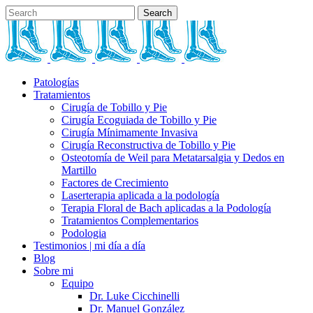
Patologías
Tratamientos
Cirugía de Tobillo y Pie
Cirugía Ecoguiada de Tobillo y Pie
Cirugía Mínimamente Invasiva
Cirugía Reconstructiva de Tobillo y Pie
Osteotomía de Weil para Metatarsalgia y Dedos en
Martillo
Factores de Crecimiento
Laserterapia aplicada a la podología
Terapia Floral de Bach aplicadas a la Podología
Tratamientos Complementarios
Podologia
Testimonios | mi día a día
Blog
Sobre mi
Equipo
Dr. Luke Cicchinelli
Dr. Manuel González